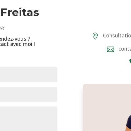
Freitas
ive
Consultatio

endez-vous ?
tact avec moi !
conta
