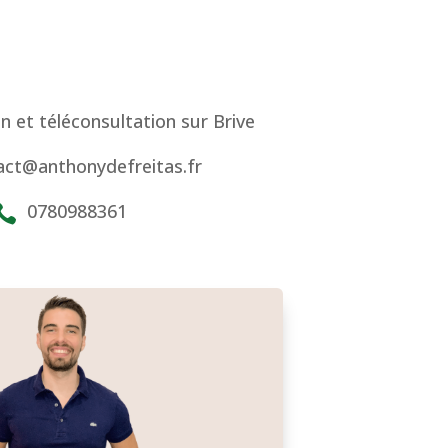
n et téléconsultation sur Brive
ct@anthonydefreitas.fr
0780988361
