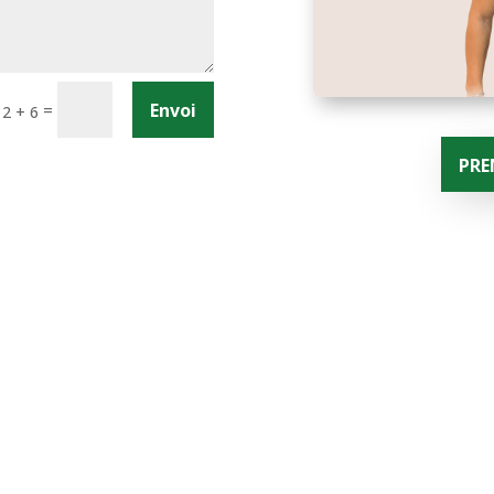
Envoi
=
12 + 6
PRE