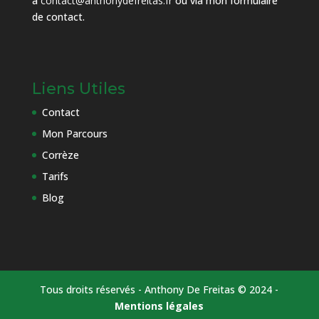
à
contact@anthonydefreitas.fr
ou via mon
formulaire
de contact
.
Liens Utiles
Contact
Mon Parcours
Corrèze
Tarifs
Blog
Tous droits réservés - Anthony De Freitas © 2024 -
Mentions légales