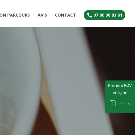
ON PARCOURS
AVIS
CONTACT
07 80 98 83 61

Prendre RDV
en ligne