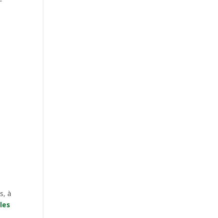
s, à
 les