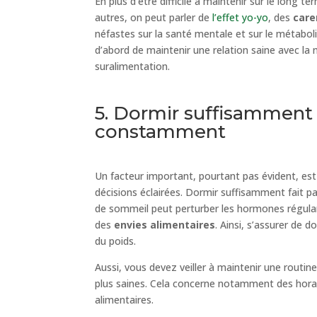
En plus d’être difficile à maintenir sur le long 
autres, on peut parler de
l’effet yo-yo
, des
care
néfastes sur la santé mentale et sur le métabol
d’abord de maintenir une relation saine avec la no
suralimentation.
5. Dormir suffisamment 
constamment
Un facteur important, pourtant pas évident, es
décisions éclairées. Dormir suffisamment fait
de sommeil peut perturber les hormones régula
des
envies alimentaires
. Ainsi, s’assurer de 
du poids.
Aussi, vous devez veiller à maintenir une routi
plus saines. Cela concerne notamment des horai
alimentaires.