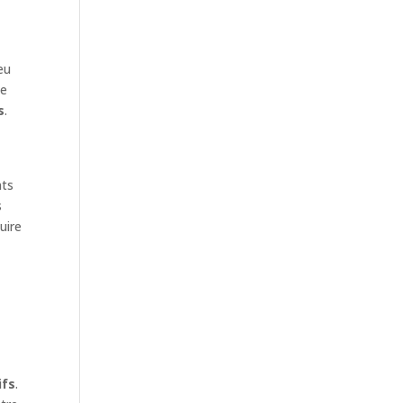
eu
de
s
.
nts
s
uire
ifs
.