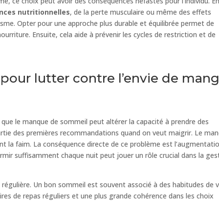
terme, ce choix peut avoir des conséquences néfastes pour l’individu. E
nces nutritionnelles
, de la perte musculaire ou même des effets
isme. Opter pour une approche plus durable et équilibrée permet de
urriture. Ensuite, cela aide à prévenir les cycles de restriction et de
pour lutter contre l’envie de man
t que le manque de sommeil peut altérer la capacité à prendre des
 partie des premières recommandations quand on veut maigrir. Le ma
nt la faim. La conséquence directe de ce problème est l’augmentati
dormir suffisamment chaque nuit peut jouer un rôle crucial dans la ges
ne régulière. Un bon sommeil est souvent associé à des habitudes de v
res de repas réguliers et une plus grande cohérence dans les choix