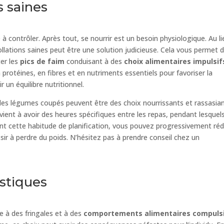
s saines
à contrôler. Après tout, se nourrir est un besoin physiologique. Au li
collations saines peut être une solution judicieuse. Cela vous permet 
ter les
pics de faim
conduisant à des
choix alimentaires impulsif
protéines, en fibres et en nutriments essentiels pour favoriser la
 un équilibre nutritionnel.
u les légumes coupés peuvent être des choix nourrissants et rassasia
revient à avoir des heures spécifiques entre les repas, pendant lesquel
ant cette habitude de planification, vous pouvez progressivement réd
sir à perdre du poids. N’hésitez pas à prendre conseil chez un
.
astiques
 à des fringales et à des
comportements alimentaires compuls