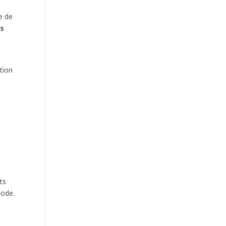
e de
ss
tion
ts
iode.