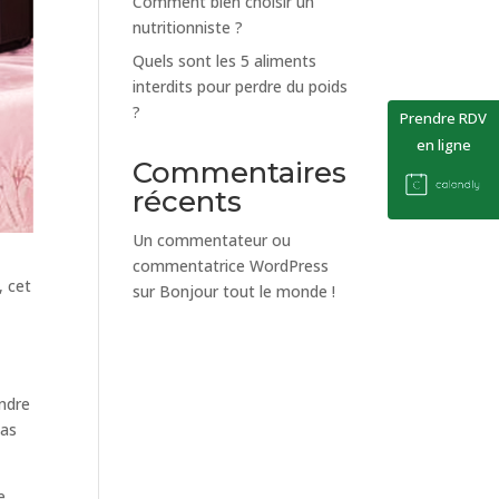
Comment bien choisir un
nutritionniste ?
Quels sont les 5 aliments
interdits pour perdre du poids
?
Prendre RDV
en ligne
Commentaires
récents
Un commentateur ou
commentatrice WordPress
, cet
sur
Bonjour tout le monde !
endre
pas
e