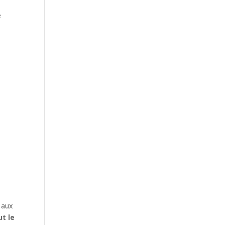
e
 aux
t le