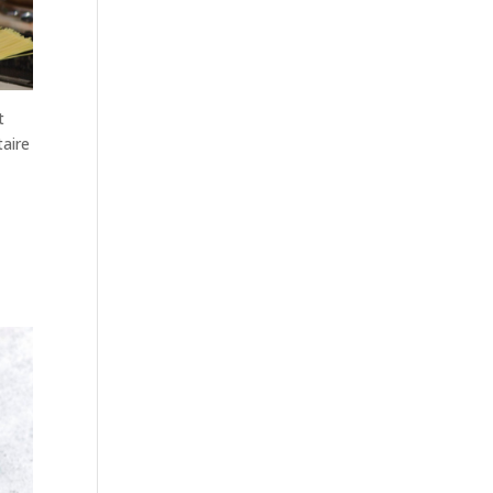
t
taire