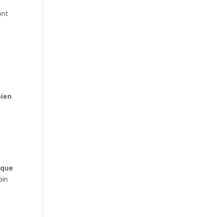
ont
bien
 que
pin